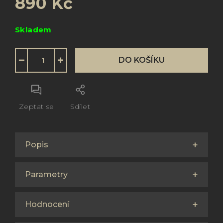
890 Kč
Měrná
Skladem
cena:
−
+
DO KOŠÍKU
Zeptat se
Sdílet
Popis
Parametry
Hodnocení