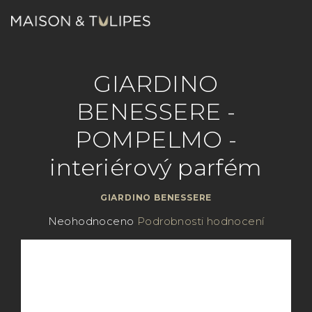
Přejít
na
obsah
Nákupn
Hledat
Přihlášení
GIARDINO
košík
BENESSERE -
POMPELMO -
interiérový parfém
GIARDINO BENESSERE
Průměrné
Neohodnoceno
Podrobnosti hodnocení
hodnocení
produktu
je
0,0
z
5