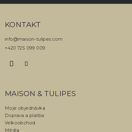
Z
á
KONTAKT
p
a
info
@
maison-tulipes.com
t
+420 725 099 009
í
MAISON & TULIPES
Moje objednávka
Doprava a platba
Velkoobchod
Média