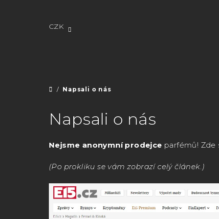
Přejít
na
obsah
CZK
/
Napsali o nás
Domů
Napsali o nás
Nejsme anonymní prodejce
parfémů! Zde s
(Po prokliku se vám zobrazí celý článek.)