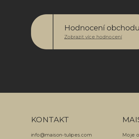
Hodnocení obchod
Zobrazit více hodnocení
Z
á
p
KONTAKT
MAI
a
info
@
maison-tulipes.com
Moje 