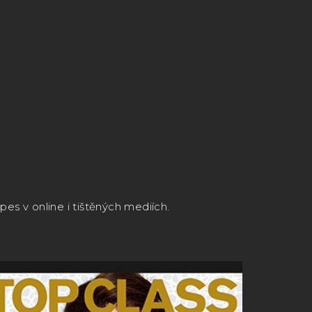
Hledat
Přihlášení
Nákupní
košík
es v online i tištěných mediích.