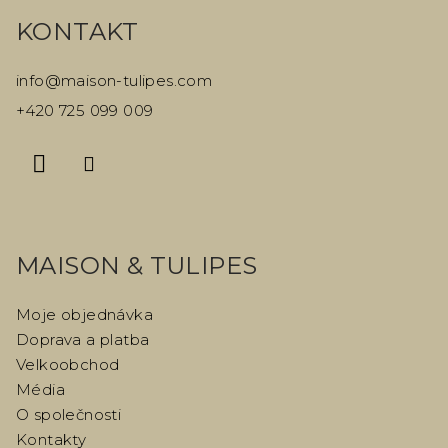
á
KONTAKT
p
a
info
@
maison-tulipes.com
t
+420 725 099 009
í
MAISON & TULIPES
Moje objednávka
Doprava a platba
Velkoobchod
Média
O společnosti
Kontakty