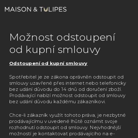
Přejít
na
obsah
Nákupn
Hledat
Přihlášení
Možnost odstoupení
košík
od kupní smlouvy
Odstoupení od kupní smlouvy
Spotřebitel je ze zákona oprávněn odstoupit od
smlouvy uzavřené přes internet nebo telefonicky
bez udání důvodu do 14 dnů od doručení zboží.
Prodávající nabízí možnost odstoupit od smlouvy
bez udání důvodu každému zákazníkovi.
Chce-li zákazník využít tohoto práva, je nezbytné
prodávajícímu v uvedené lhůtě oznámit svoje
rozhodnutí odstoupit od smlouvy. Nejvhodnější
možností je kontaktovat prodávajícího na e-