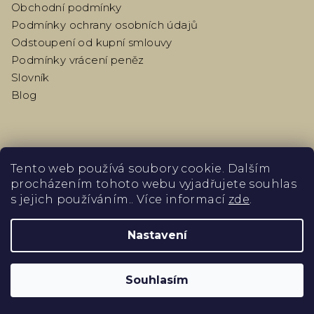
Obchodní podmínky
Podmínky ochrany osobních údajů
Odstoupení od kupní smlouvy
Podmínky vrácení peněz
Slovník
Blog
PŘIJÍMÁME ONLINE PLATBY
Tento web používá soubory cookie. Dalším
procházením tohoto webu vyjadřujete souhlas
s jejich používáním.. Více informací
zde
.
Nastavení
Copyright 2026
MAISON & TULIPES
. Všechna práva
vyhrazena.
Souhlasím
Vytvořil Shoptet
&
PekneWeby