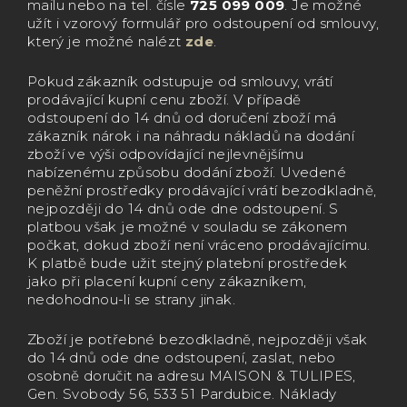
mailu
nebo na tel. čísle
725 099 009
. Je možné
užít i vzorový formulář pro odstoupení od smlouvy,
který je možné nalézt
zde
.
Pokud zákazník odstupuje od smlouvy, vrátí
prodávající kupní cenu zboží. V případě
odstoupení do 14 dnů od doručení zboží má
zákazník nárok i na náhradu nákladů na dodání
zboží ve výši odpovídající nejlevnějšímu
nabízenému způsobu dodání zboží. Uvedené
peněžní prostředky prodávající vrátí bezodkladně,
nejpozději do 14 dnů ode dne odstoupení. S
platbou však je možné v souladu se zákonem
počkat, dokud zboží není vráceno prodávajícímu.
K platbě bude užit stejný platební prostředek
jako při placení kupní ceny zákazníkem,
nedohodnou-li se strany jinak.
Zboží je potřebné bezodkladně, nejpozději však
do 14 dnů ode dne odstoupení, zaslat, nebo
osobně doručit na adresu MAISON & TULIPES,
Gen. Svobody 56, 533 51 Pardubice. Náklady