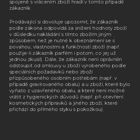
spojené s vrácením zboží hradí v tomto případě
zákazník.
Prodávající si dovoluje upozornit, že zákazník
podle zákona odpovídá za snížení hodnoty zboží
v důsledku nakládání s tímto zbožím jiným
způsobem, než je nutné k obeznámení se s
povahou, vlastnostmi a funkčností zboží (např.
použije-li zákazník parfém i potom, co jej už
jednou zkusil). Dále, že zákazník není oprávněn
odstoupit od smlouvy u zboží vyrobeného podle
speciálních požadavků nebo zboží
přizpůsobeného osobním potřebám (např. v
případě gravírovaného obalu) a u zboží, které bylo
vyňato z uzavřeného obalu, a které není možné
vrátit z hygienických důvodů (např. při otevření
kosmetických přípravků a jiného zboží, které
přichází do přímého styku s pokožkou).