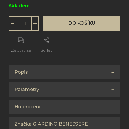
Měrná
Skladem
cena:
−
+
DO KOŠÍKU
Zeptat se
Sdílet
Popis
Parametry
Hodnocení
Značka GIARDINO BENESSERE