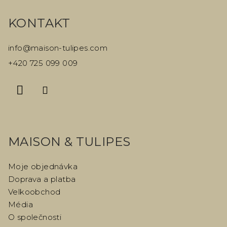
á
KONTAKT
p
a
info
@
maison-tulipes.com
t
+420 725 099 009
í
MAISON & TULIPES
Moje objednávka
Doprava a platba
Velkoobchod
Média
O společnosti