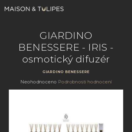
Přejít
na
obsah
Nákupn
Hledat
Přihlášení
GIARDINO
košík
BENESSERE - IRIS -
osmotický difuzér
GIARDINO BENESSERE
Průměrné
Neohodnoceno
Podrobnosti hodnocení
hodnocení
produktu
je
0,0
z
5
hvězdiček.