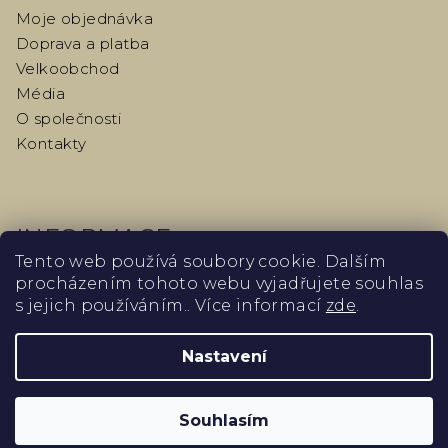
Moje objednávka
Doprava a platba
Velkoobchod
Média
O společnosti
Kontakty
INFORMACE
Tento web používá soubory cookie. Dalším
procházením tohoto webu vyjadřujete souhlas
Obchodní podmínky
s jejich používáním.. Více informací
zde
.
Podmínky ochrany osobních údajů
Odstoupení od kupní smlouvy
Nastavení
Podmínky vrácení peněz
Slovník
Blog
Souhlasím