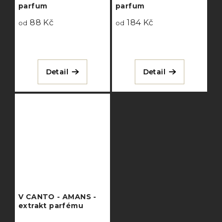
parfum
parfum
88 Kč
184 Kč
od
od
Detail
Detail
V CANTO - AMANS -
extrakt parfému