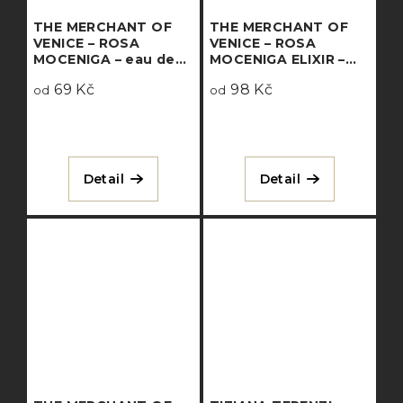
THE MERCHANT OF
THE MERCHANT OF
VENICE – ROSA
VENICE – ROSA
MOCENIGA – eau de
MOCENIGA ELIXIR –
parfum
eau de parfum
69 Kč
98 Kč
od
concentrée
od
Detail
Detail