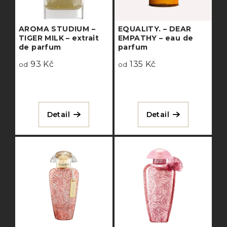
ů
p
AROMA STUDIUM –
EQUALITY. – DEAR
r
TIGER MILK – extrait
EMPATHY – eau de
o
de parfum
parfum
93 Kč
135 Kč
d
od
od
u
k
Detail
Detail
t
ů