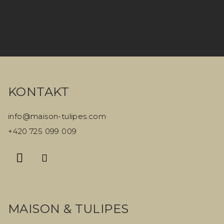
r
v
k
y
Z
v
á
ý
KONTAKT
p
p
i
a
info
@
maison-tulipes.com
s
t
+420 725 099 009
u
í
MAISON & TULIPES