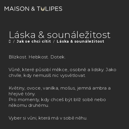
Přejít
na
obsah
Nákupn
Hledat
Přihlášení
Láska & sounáležitost
košík
/
Jak se chci cítit
/
Láska & sounáležitost
Domů
Blízkost. Hebkost. Dotek.
Vůně, které působí měkce, osobně a lidsky. Jako
chvíle, kdy nemusíš nic vysvětlovat.
Květiny, ovoce, vanilka, mošus, jemná ambra a
hřejivé tóny.
Pro momenty, kdy chceš být blíž sobě nebo
někomu druhému.
Vyber si vůni, která má v sobě něhu.