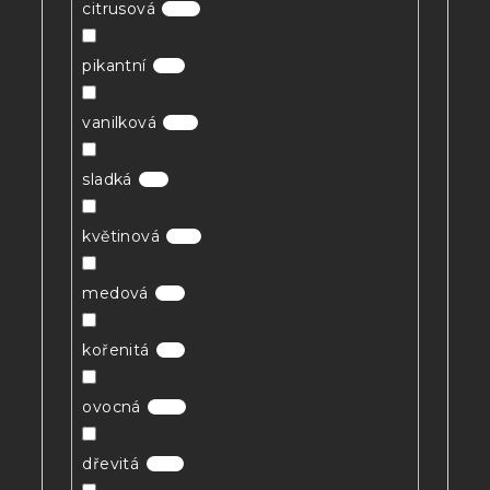
citrusová
39
pikantní
11
vanilková
12
sladká
2
květinová
91
medová
2
kořenitá
6
ovocná
36
dřevitá
96