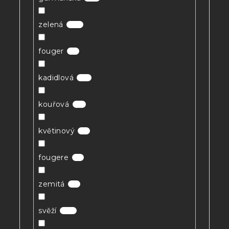
zelená
10
fouger
1
kadidlová
11
kouřová
3
květinový
1
fougere
1
zemitá
1
svěží
10