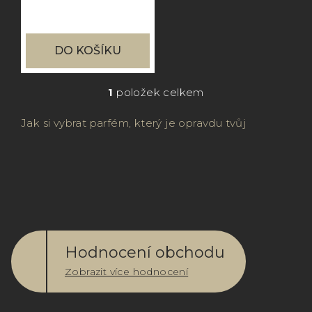
u
k
DO KOŠÍKU
t
ů
1
položek celkem
O
v
Jak si vybrat parfém, který je opravdu tvůj
l
á
d
a
c
í
Hodnocení obchodu
p
Zobrazit více hodnocení
r
v