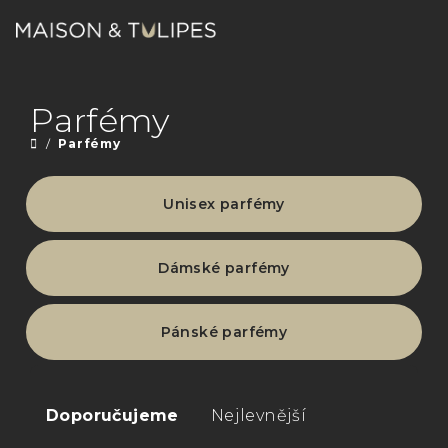
Přejít
na
obsah
Nákupn
Hledat
Přihlášení
Parfémy
košík
/
Parfémy
Domů
Unisex parfémy
Dámské parfémy
Pánské parfémy
Ř
a
Doporučujeme
Nejlevnější