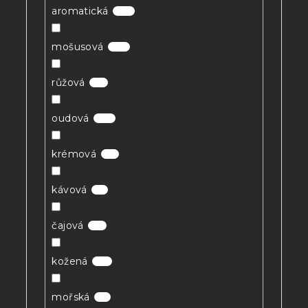
aromatická
21
mošusová
16
růžová
6
oudová
13
krémová
3
kávová
1
čajová
3
kožená
11
mořská
1