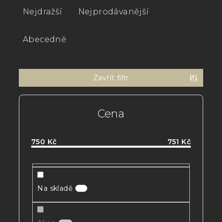
z
Nejdražší
Nejprodávanější
e
n
Abecedně
í
p
Zavřít filtr
r
o
Cena
d
u
750
Kč
751
Kč
k
t
ů
Na skladě
1