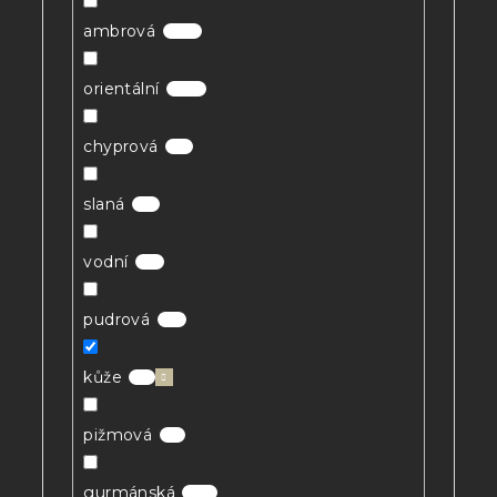
ambrová
68
orientální
38
chyprová
5
slaná
5
vodní
6
pudrová
9
kůže
1
pižmová
1
gurmánská
13