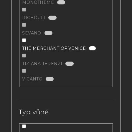
MONOTHEME
0
RICHOULI
0
SEVANO
0
THE MERCHANT OF VENICE
1
TIZIANA TERENZI
0
V CANTO
0
Typ vůně