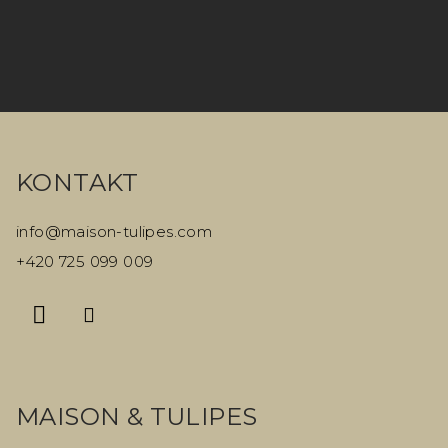
k
y
v
ý
Z
p
á
i
KONTAKT
p
s
a
info
@
maison-tulipes.com
u
t
+420 725 099 009
í
MAISON & TULIPES