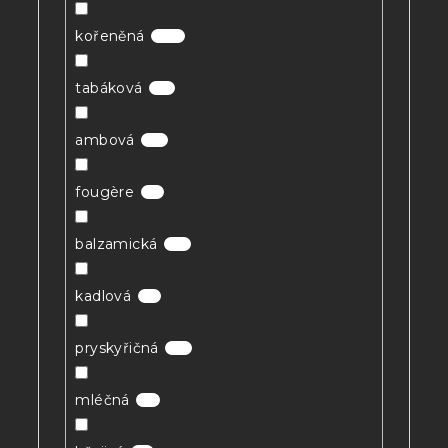
kořeněná
25
tabáková
3
ambová
3
fougère
1
balzamická
8
kadlová
1
pryskyřičná
3
mléčná
1