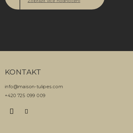
Zobrazit více hodnocení
Z
á
KONTAKT
p
a
info
@
maison-tulipes.com
t
+420 725 099 009
í