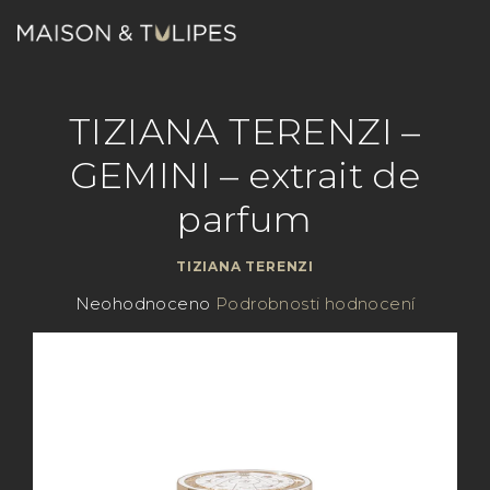
Přejít
na
obsah
Nákupn
Hledat
Přihlášení
TIZIANA TERENZI –
košík
GEMINI – extrait de
parfum
TIZIANA TERENZI
Průměrné
Neohodnoceno
Podrobnosti hodnocení
hodnocení
produktu
je
0,0
z
5
hvězdiček.