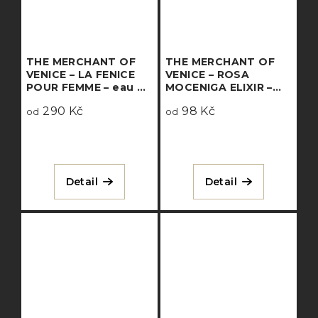
THE MERCHANT OF
THE MERCHANT OF
VENICE – LA FENICE
VENICE – ROSA
POUR FEMME – eau de
MOCENIGA ELIXIR –
parfum
eau de parfum
290 Kč
98 Kč
od
concentrée
od
Detail
Detail