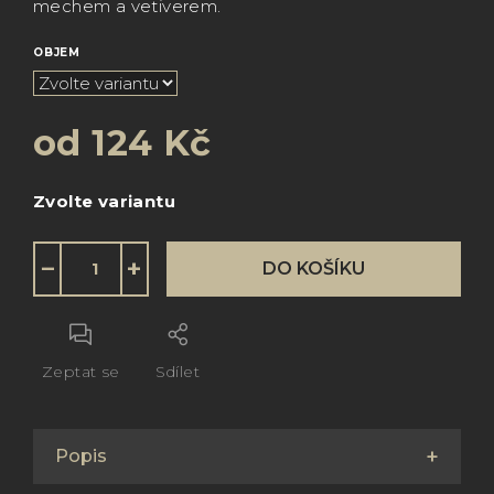
mechem a vetiverem.
OBJEM
od
124 Kč
Měrná
Zvolte variantu
cena:
−
+
DO KOŠÍKU
Zeptat se
Sdílet
Popis