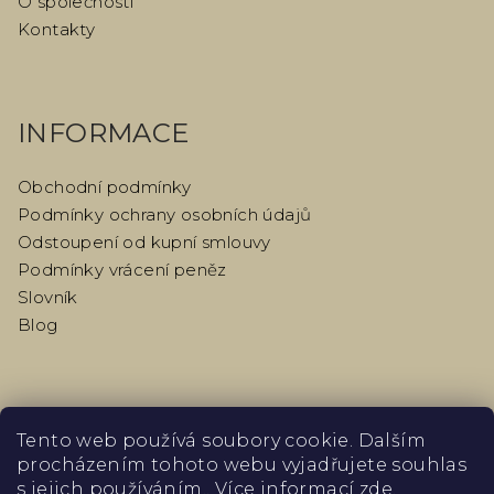
O společnosti
Kontakty
INFORMACE
Obchodní podmínky
Podmínky ochrany osobních údajů
Odstoupení od kupní smlouvy
Podmínky vrácení peněz
Slovník
Blog
PŘIJÍMÁME ONLINE PLATBY
Tento web používá soubory cookie. Dalším
procházením tohoto webu vyjadřujete souhlas
s jejich používáním.. Více informací
zde
.