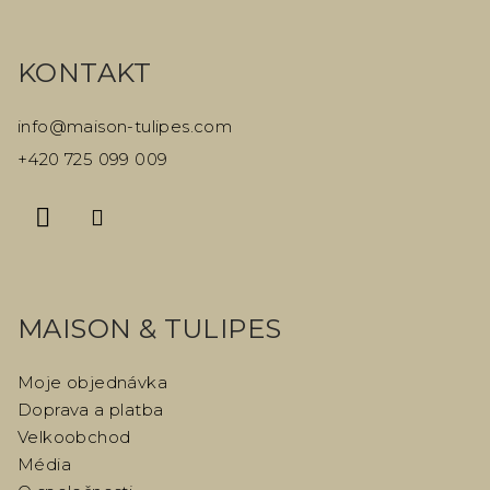
Z
á
KONTAKT
p
a
info
@
maison-tulipes.com
t
+420 725 099 009
í
MAISON & TULIPES
Moje objednávka
Doprava a platba
Velkoobchod
Média