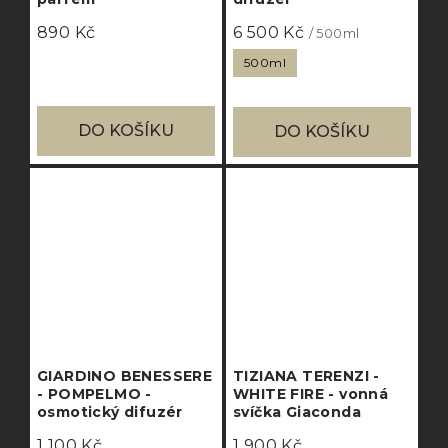
890 Kč
6 500 Kč
/ 500ml
500ml
DO KOŠÍKU
DO KOŠÍKU
GIARDINO BENESSERE
TIZIANA TERENZI -
- POMPELMO -
WHITE FIRE - vonná
osmotický difuzér
svíčka Giaconda
1 100 Kč
1 900 Kč