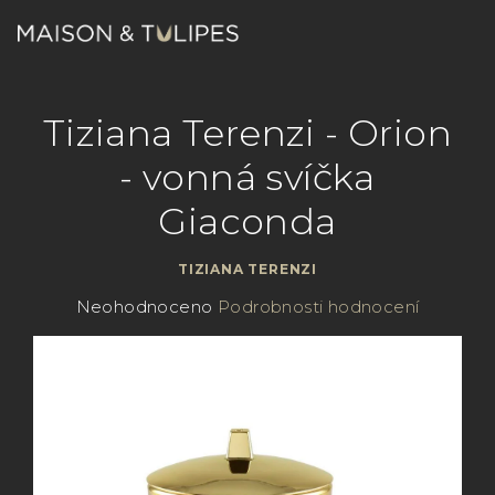
Přejít
na
obsah
Nákupn
Hledat
Přihlášení
Tiziana Terenzi - Orion
košík
- vonná svíčka
Giaconda
TIZIANA TERENZI
Průměrné
Neohodnoceno
Podrobnosti hodnocení
hodnocení
produktu
je
0,0
z
5
hvězdiček.