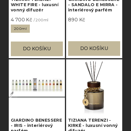
WHITE FIRE - luxusní
- SANDALO E MIRRA -
vonný difuzér
interiérový parfém
4 700 Kč
890 Kč
/ 200ml
200ml
DO KOŠÍKU
DO KOŠÍKU
GIARDINO BENESSERE
TIZIANA TERENZI -
- IRIS - interiérový
KIRKÉ - luxusní vonný
parfém
difuzér