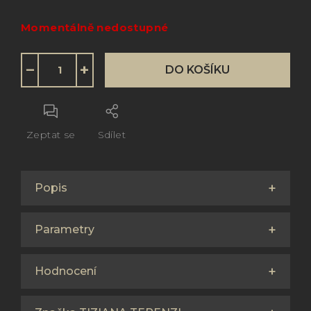
Měrná
Momentálně nedostupné
cena:
−
+
DO KOŠÍKU
Zeptat se
Sdílet
Popis
Parametry
Hodnocení