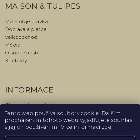
MAISON & TULIPES
Moje objednávka
Doprava a platba
Velkoobchod
Média
O společnosti
Kontakty
INFORMACE
Obchodní podmínky
Podmínky ochrany osobních údajů
Tento web používá soubory cookie. Dalším
procházením tohoto webu vyjadřujete souhlas
Odstoupení od kupní smlouvy
s jejich používáním.. Více informací
zde
.
Podmínky vrácení peněz
Slovník