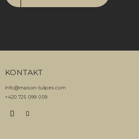
Z
á
KONTAKT
p
a
info
@
maison-tulipes.com
t
+420 725 099 009
í