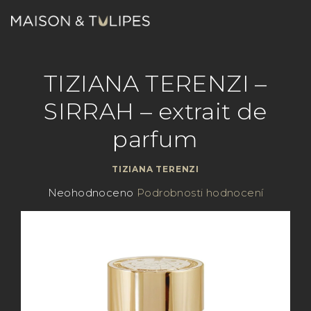
Přejít
na
obsah
Nákupn
Hledat
Přihlášení
TIZIANA TERENZI –
košík
SIRRAH – extrait de
parfum
TIZIANA TERENZI
Průměrné
Neohodnoceno
Podrobnosti hodnocení
hodnocení
produktu
je
0,0
z
5
hvězdiček.