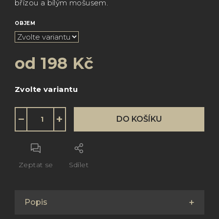
břízou a bílým mošusem.
OBJEM
od
198 Kč
Měrná
Zvolte variantu
cena:
−
+
DO KOŠÍKU
Zeptat se
Sdílet
Popis