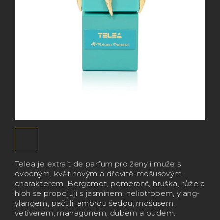
Telea je extrait de parfum pro ženy i muže s
ovocným, květinovým a dřevitě-mošusovým
charakterem. Bergamot, pomeranč, hruška, růže a
hloh se propojují s jasmínem, heliotropem, ylang-
ylangem, pačuli, ambrou šedou, mošusem,
vetiverem, mahagonem, dubem a oudem.