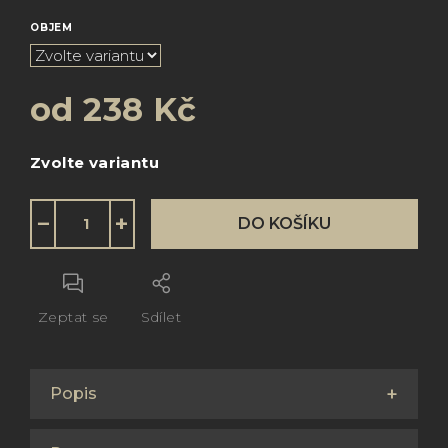
OBJEM
od
238 Kč
Měrná
Zvolte variantu
cena:
−
+
DO KOŠÍKU
Zeptat se
Sdílet
Popis