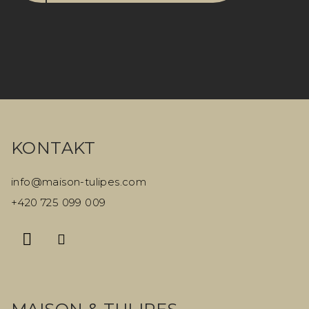
Z
á
KONTAKT
p
a
info
@
maison-tulipes.com
t
+420 725 099 009
í