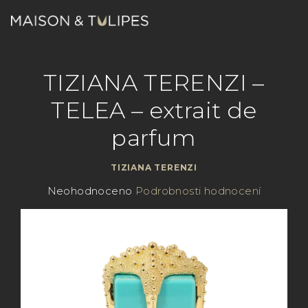
Přejít
na
obsah
Nákupn
Hledat
Přihlášení
TIZIANA TERENZI –
košík
TELEA – extrait de
parfum
TIZIANA TERENZI
Průměrné
Neohodnoceno
Podrobnosti hodnocení
hodnocení
produktu
je
0,0
z
5
hvězdiček.