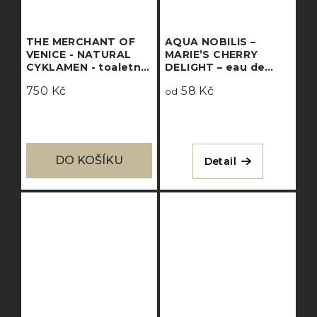
THE MERCHANT OF
AQUA NOBILIS –
VENICE - NATURAL
MARIE’S CHERRY
CYKLAMEN - toaletní
DELIGHT – eau de
voda
parfum intense
750 Kč
58 Kč
od
DO KOŠÍKU
Detail