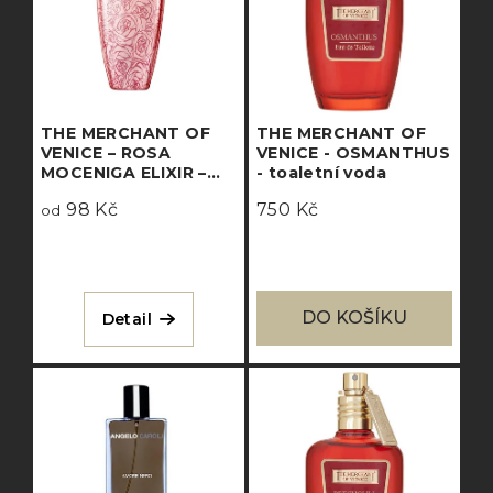
THE MERCHANT OF
THE MERCHANT OF
VENICE – ROSA
VENICE - OSMANTHUS
MOCENIGA ELIXIR –
- toaletní voda
eau de parfum
98 Kč
750 Kč
concentrée
od
DO KOŠÍKU
Detail