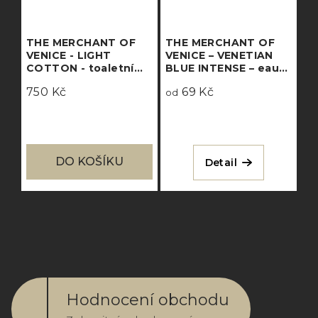
THE MERCHANT OF
THE MERCHANT OF
VENICE - LIGHT
VENICE – VENETIAN
COTTON - toaletní
BLUE INTENSE – eau
voda
de parfum
750 Kč
69 Kč
concentrée
od
DO KOŠÍKU
Detail
Hodnocení obchodu