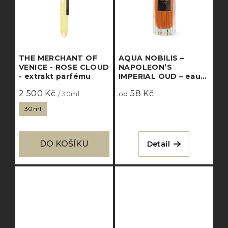
THE MERCHANT OF
AQUA NOBILIS –
VENICE - ROSE CLOUD
NAPOLEON’S
- extrakt parfému
IMPERIAL OUD – eau
de parfum intense
2 500 Kč
58 Kč
/ 30ml
od
30ml
DO KOŠÍKU
Detail