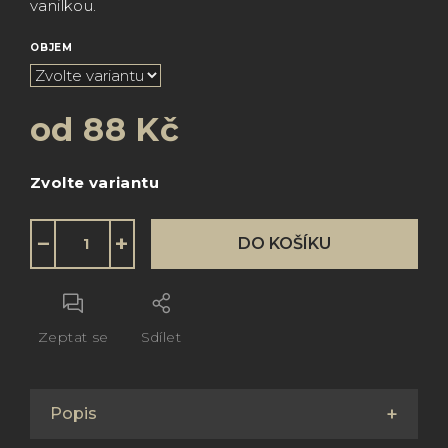
vanilkou.
OBJEM
od
88 Kč
Měrná
Zvolte variantu
cena:
−
+
DO KOŠÍKU
Zeptat se
Sdílet
Popis