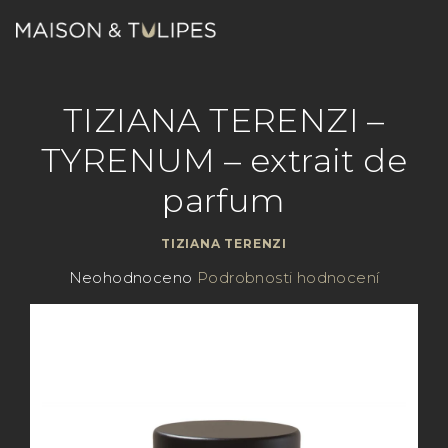
Přejít
na
obsah
Nákupn
Hledat
Přihlášení
TIZIANA TERENZI –
košík
TYRENUM – extrait de
parfum
TIZIANA TERENZI
Průměrné
Neohodnoceno
Podrobnosti hodnocení
hodnocení
produktu
je
0,0
z
5
hvězdiček.