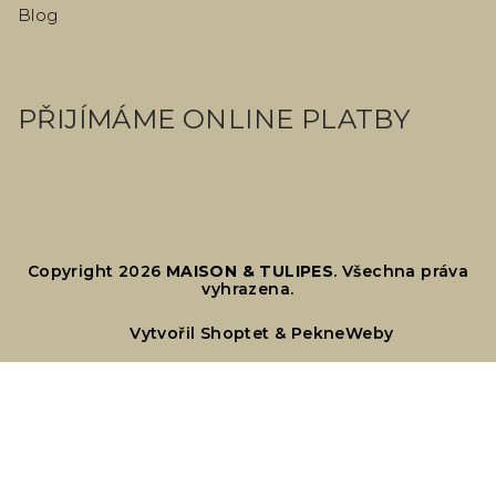
Blog
PŘIJÍMÁME ONLINE PLATBY
Copyright 2026
MAISON & TULIPES
. Všechna práva
vyhrazena.
Vytvořil Shoptet
&
PekneWeby