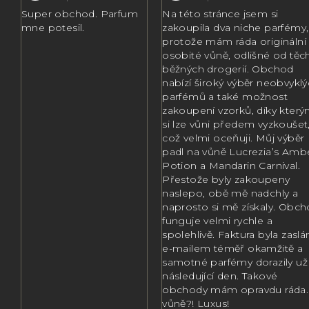
p
Hodnocení obchodu je 5 z 5 hvězdiček.
Hodnocení obchodu je
Super obchod. Parfum
Na této stránce jsem si
i
mne potesil.
zakoupila dva niche parfémy,
s
protože mám ráda originální
osobité vůně, odlišné od těc
h
běžných drogerií. Obchod
nabízí široký výběr neobvykl
o
parfémů a také možnost
zakoupení vzorků, díky kter
d
si lze vůni předem vyzkoušet
n
což velmi oceňuji. Můj výběr
padl na vůně Lucrezia’s Amb
o
Potion a Mandarin Carnival.
Přestože byly zakoupeny
c
naslepo, obě mě nadchly a
e
naprosto si mě získaly. Obc
funguje velmi rychle a
n
spolehlivě. Faktura byla zaslá
e-mailem téměř okamžitě a
í
samotné parfémy dorazily už
následující den. Takové
obchody mám opravdu ráda.
vůně?! Luxus!