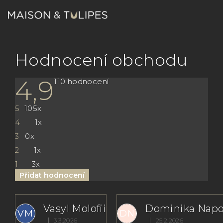
Přejít
na
obsah
Nákupn
Hledat
Přihlášení
Hodnocení obchodu
košík
4,9
Průměrné
110 hodnocení
hodnocení
obchodu
je
5
105x
4,9
z
4
1x
5
hvězdiček.
3
0x
2
1x
1
3x
Přidat hodnocení
V
ý
Vasyl Molofii
Dominika Napo
VM
DN
|
|
3.3.2026
25.2.2026