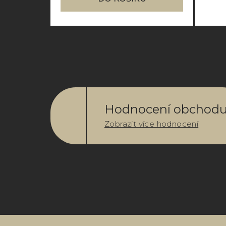
Hodnocení obchod
Zobrazit více hodnocení
Z