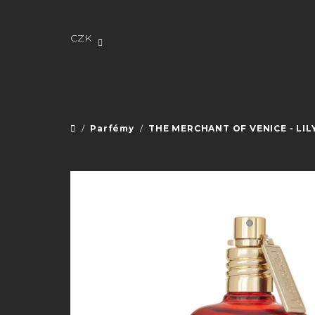
Přejít
na
obsah
CZK
/
Parfémy
/
THE MERCHANT OF VENICE - LILY 
Domů