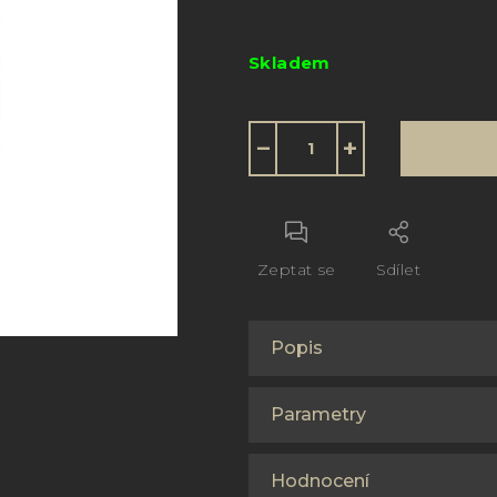
Měrná
cena:
Skladem
−
+
Zeptat se
Sdílet
Popis
Parametry
Hodnocení