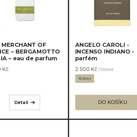
 MERCHANT OF
ANGELO CAROLI -
ICE – BERGAMOTTO
INCENSO INDIANO -
LIA – eau de parfum
parfém
 Kč
2 500 Kč
/ 100ml
100ml
DO KOŠÍKU
Detail