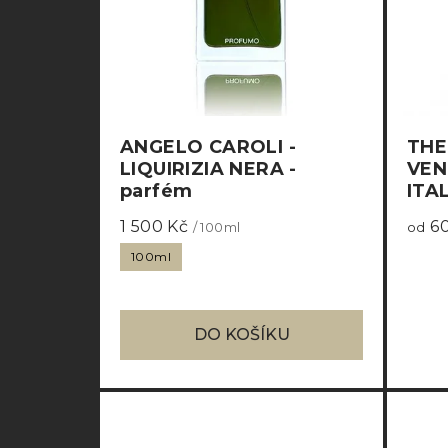
ANGELO CAROLI -
THE
LIQUIRIZIA NERA -
VEN
parfém
ITA
1 500 Kč
60
/ 100ml
od
100ml
DO KOŠÍKU