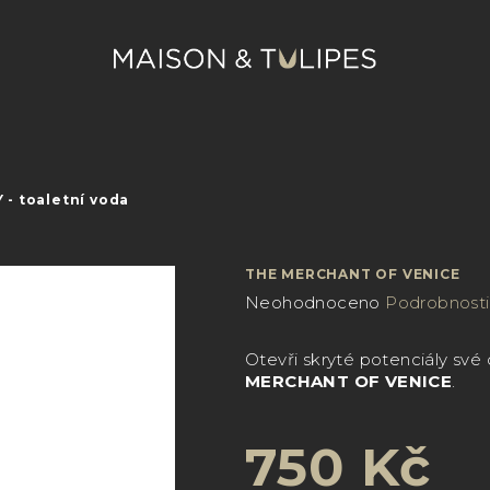
- toaletní voda
THE MERCHANT OF VENICE
Průměrné
Neohodnoceno
Podrobnosti
hodnocení
produktu
Otevři skryté potenciály své
je
MERCHANT OF VENICE
.
0,0
z
5
750 Kč
hvězdiček.