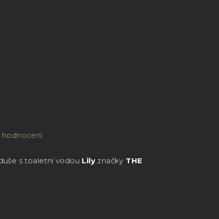
Hledat
Přihlášení
Nákupní
košík
 hodnocení
 duše s toaletní vodou
Lily
značky
THE