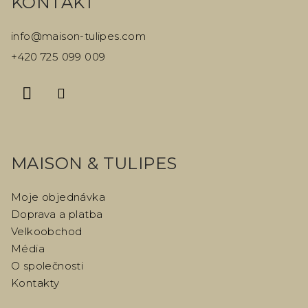
KONTAKT
p
a
info
@
maison-tulipes.com
t
+420 725 099 009
í
MAISON & TULIPES
Moje objednávka
Doprava a platba
Velkoobchod
Média
O společnosti
Kontakty