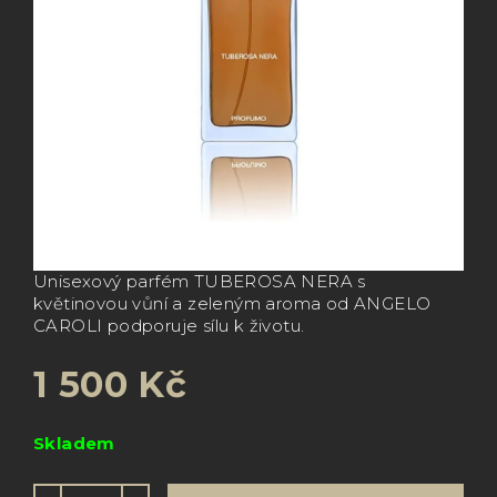
Unisexový parfém TUBEROSA NERA s
květinovou vůní a zeleným aroma od ANGELO
CAROLI podporuje sílu k životu.
1 500 Kč
Měrná
Skladem
cena: