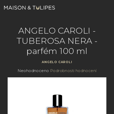
Přejít
na
obsah
Nákupn
Hledat
Přihlášení
ANGELO CAROLI -
košík
TUBEROSA NERA -
parfém 100 ml
ANGELO CAROLI
Průměrné
Neohodnoceno
Podrobnosti hodnocení
hodnocení
produktu
je
0,0
z
5
hvězdiček.