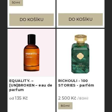
50ml
DO KOŠÍKU
DO KOŠÍKU
EQUALITY. –
RICHOULI - 100
[UN]BROKEN – eau de
STORIES - parfém
parfum
135 Kč
2 500 Kč
od
/ 80ml
80ml