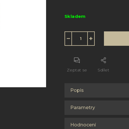
Měrná
cena:
Skladem
−
+
Zeptat se
Sdílet
Popis
Parametry
Hodnocení