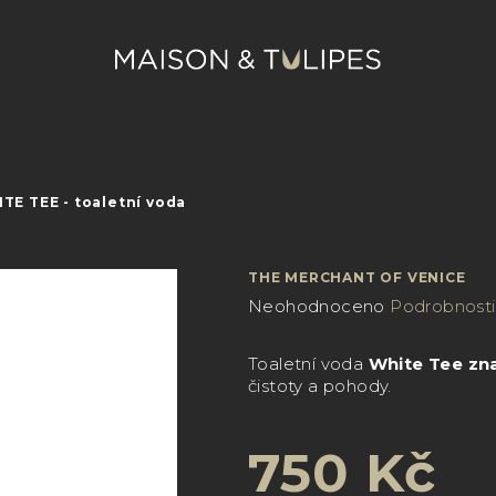
E TEE - toaletní voda
THE MERCHANT OF VENICE
Průměrné
Neohodnoceno
Podrobnosti
hodnocení
produktu
Toaletní voda
White Tee z
je
čistoty a pohody.
0,0
z
5
750 Kč
hvězdiček.