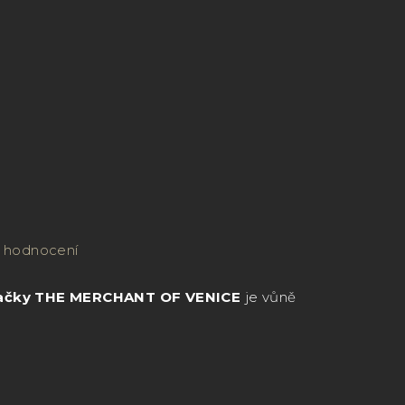
Hledat
Přihlášení
Nákupní
košík
 hodnocení
načky THE MERCHANT OF VENICE
je vůně