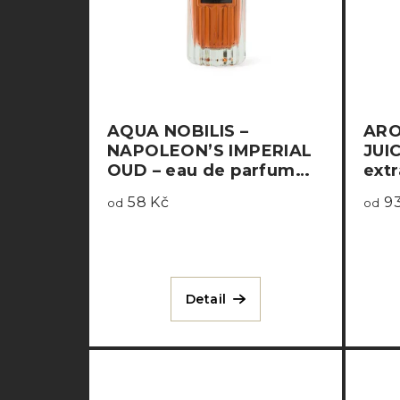
AQUA NOBILIS –
ARO
NAPOLEON’S IMPERIAL
JUI
OUD – eau de parfum
extr
intense
58 Kč
93
od
od
Detail