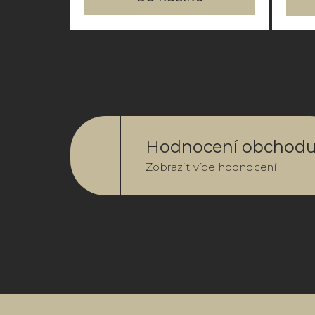
Hodnocení obchod
Zobrazit více hodnocení
Z