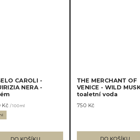
ELO CAROLI -
THE MERCHANT OF
UIRIZIA NERA -
VENICE - WILD MUSK
fém
toaletní voda
0 Kč
750 Kč
/ 100ml
ml
DO KOŠÍKU
DO KOŠÍKU