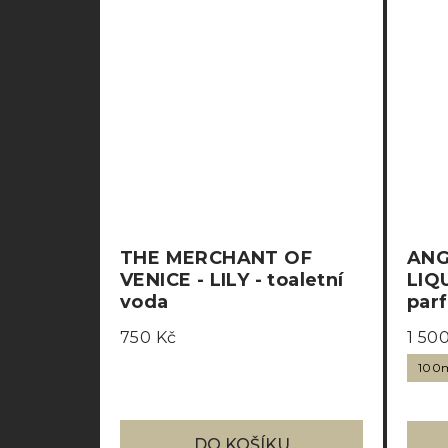
THE MERCHANT OF
ANG
VENICE - LILY - toaletní
LIQ
voda
par
750 Kč
1 50
100
DO KOŠÍKU