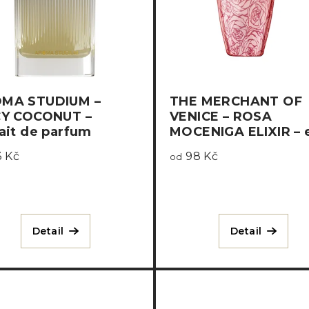
MA STUDIUM –
THE MERCHANT OF
CY COCONUT –
VENICE – ROSA
ait de parfum
MOCENIGA ELIXIR – 
de parfum concentr
 Kč
98 Kč
od
Detail
Detail