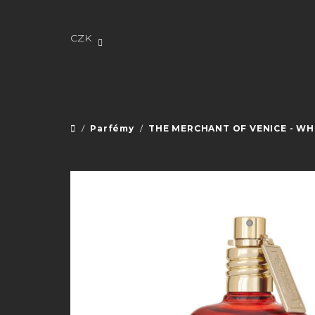
Přejít
na
obsah
CZK
/
Parfémy
/
THE MERCHANT OF VENICE - WHIT
Domů