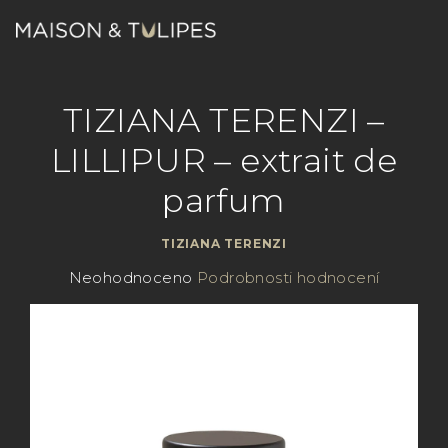
Přejít
na
obsah
Nákupn
Hledat
Přihlášení
TIZIANA TERENZI –
košík
LILLIPUR – extrait de
parfum
TIZIANA TERENZI
Průměrné
Neohodnoceno
Podrobnosti hodnocení
hodnocení
produktu
je
0,0
z
5
hvězdiček.