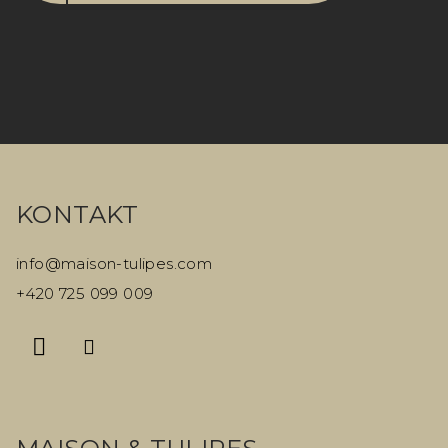
Z
á
KONTAKT
p
a
info
@
maison-tulipes.com
t
+420 725 099 009
í