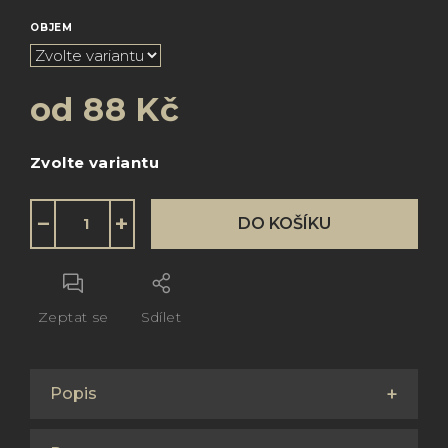
OBJEM
od
88 Kč
Měrná
Zvolte variantu
cena:
−
+
DO KOŠÍKU
Zeptat se
Sdílet
Popis