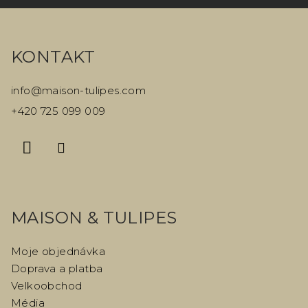
Z
á
KONTAKT
p
a
info
@
maison-tulipes.com
t
+420 725 099 009
í
MAISON & TULIPES
Moje objednávka
Doprava a platba
Velkoobchod
Média