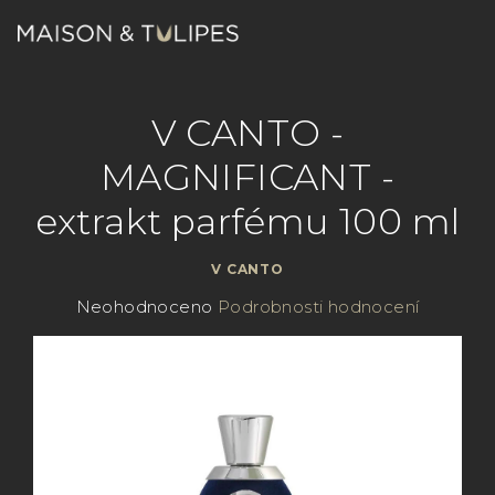
Přejít
na
obsah
Nákupn
Hledat
Přihlášení
V CANTO -
košík
MAGNIFICANT -
extrakt parfému 100 ml
V CANTO
Průměrné
Neohodnoceno
Podrobnosti hodnocení
hodnocení
produktu
je
0,0
z
5
hvězdiček.