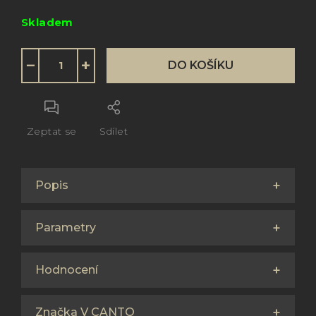
Měrná
Skladem
cena:
−
+
DO KOŠÍKU
Zeptat se
Sdílet
Popis
Parametry
Hodnocení
Značka V CANTO