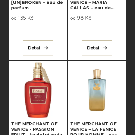
[UN]BROKEN – eau de
VENICE – MARIA
parfum
CALLAS – eau de
parfum
135 Kč
98 Kč
od
od
Detail
Detail
THE MERCHANT OF
THE MERCHANT OF
VENICE - PASSION
VENICE – LA FENICE
FRUIT - toaletní voda
POUR HOMME – eau