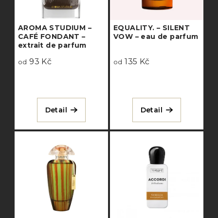
ů
p
AROMA STUDIUM –
EQUALITY. – SILENT
r
CAFÉ FONDANT –
VOW – eau de parfum
o
extrait de parfum
93 Kč
135 Kč
d
od
od
u
k
Detail
Detail
t
ů