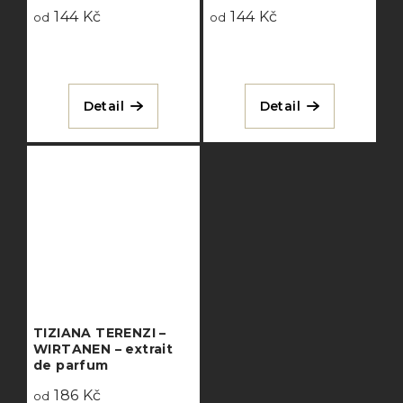
144 Kč
144 Kč
od
od
Detail
Detail
TIZIANA TERENZI –
WIRTANEN – extrait
de parfum
186 Kč
od