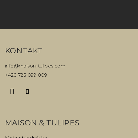
v
k
y
Z
v
á
ý
KONTAKT
p
p
i
a
info
@
maison-tulipes.com
s
t
+420 725 099 009
u
í
MAISON & TULIPES
Moje objednávka