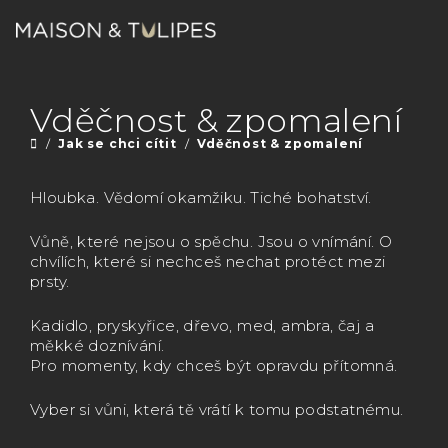
Přejít
na
obsah
Nákupn
Hledat
Přihlášení
Vděčnost & zpomalení
košík
/
Jak se chci cítit
/
Vděčnost & zpomalení
Domů
Hloubka. Vědomí okamžiku. Tiché bohatství.
Vůně, které nejsou o spěchu. Jsou o vnímání. O
chvílích, které si nechceš nechat protéct mezi
prsty.
Kadidlo, pryskyřice, dřevo, med, ambra, čaj a
měkké doznívání.
Pro momenty, kdy chceš být opravdu přítomná.
Vyber si vůni, která tě vrátí k tomu podstatnému.