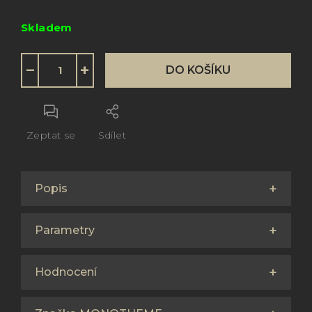
Měrná
Skladem
cena:
−
+
DO KOŠÍKU
Zeptat se
Sdílet
Popis
Parametry
Hodnocení