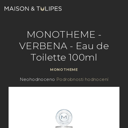
Přejít
na
obsah
Nákupn
Hledat
Přihlášení
MONOTHEME -
košík
VERBENA - Eau de
Toilette 100ml
MONOTHEME
Průměrné
Neohodnoceno
Podrobnosti hodnocení
hodnocení
produktu
je
0,0
z
5
hvězdiček.