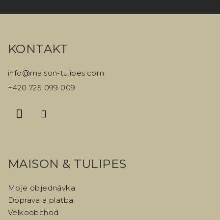
Z
á
KONTAKT
p
a
info
@
maison-tulipes.com
t
+420 725 099 009
í
MAISON & TULIPES
Moje objednávka
Doprava a platba
Velkoobchod