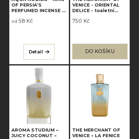
OF PERSIA’S
VENICE - ORIENTAL
PERFUMED INCENSE –
DELICE - toaletní
eau de parfum
voda
58 Kč
750 Kč
intense
od
DO KOŠÍKU
Detail
AROMA STUDIUM –
THE MERCHANT OF
JUICY COCONUT –
VENICE – LA FENICE