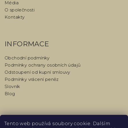
Média
O společnosti
Kontakty
INFORMACE
Obchodní podmínky
Podmínky ochrany osobních údajů
Odstoupení od kupní smlouvy
Podmínky vrácení peněz
Slovník
Blog
PŘIJÍMÁME ONLINE PLATBY
Tento web používá soubory cookie. Dalším