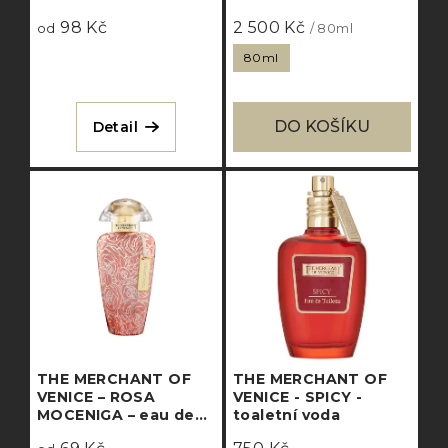
eau de parfum
98 Kč
2 500 Kč
concentrée
od
/ 80ml
80ml
DO KOŠÍKU
Detail
THE MERCHANT OF
THE MERCHANT OF
VENICE – ROSA
VENICE - SPICY -
MOCENIGA – eau de
toaletní voda
parfum