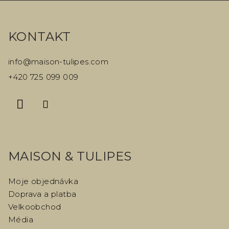
Z
á
KONTAKT
p
a
info
@
maison-tulipes.com
t
+420 725 099 009
í
MAISON & TULIPES
Moje objednávka
Doprava a platba
Velkoobchod
Média