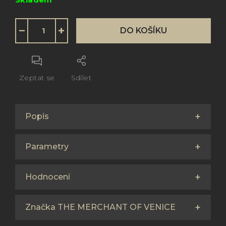
cena:
−
+
DO KOŠÍKU
Zeptat se
Sdílet
Popis
Parametry
Hodnocení
Značka THE MERCHANT OF VENICE