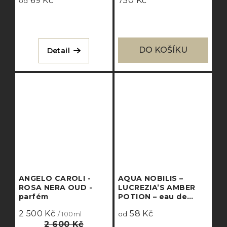
69 Kč
750 Kč
od
DO KOŠÍKU
Detail
ANGELO CAROLI -
AQUA NOBILIS –
ROSA NERA OUD -
LUCREZIA’S AMBER
parfém
POTION – eau de
parfum intense
2 500 Kč
58 Kč
/ 100ml
od
2 600 Kč