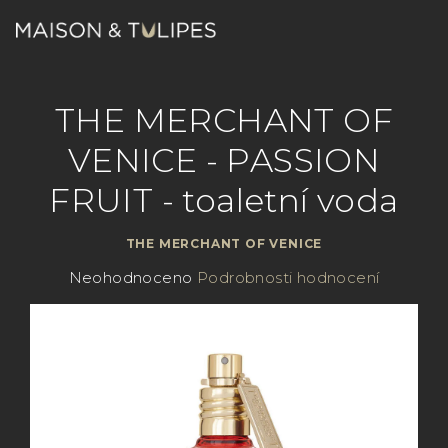
Přejít
na
obsah
Nákupn
Hledat
Přihlášení
THE MERCHANT OF
košík
VENICE - PASSION
FRUIT - toaletní voda
THE MERCHANT OF VENICE
Průměrné
Neohodnoceno
Podrobnosti hodnocení
hodnocení
produktu
je
0,0
z
5
hvězdiček.