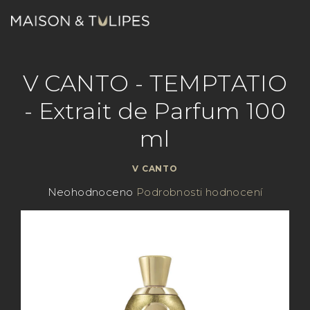
Přejít
na
obsah
Nákupn
Hledat
Přihlášení
V CANTO - TEMPTATIO
košík
- Extrait de Parfum 100
ml
V CANTO
Průměrné
Neohodnoceno
Podrobnosti hodnocení
hodnocení
produktu
je
0,0
z
5
hvězdiček.