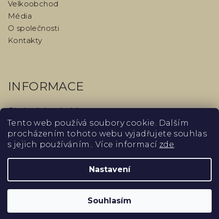
Velkoobchod
Média
O společnosti
Kontakty
INFORMACE
Obchodní podmínky
Podmínky ochrany osobních údajů
Tento web používá soubory cookie. Dalším
procházením tohoto webu vyjadřujete souhlas
Odstoupení od kupní smlouvy
s jejich používáním.. Více informací
zde
.
Podmínky vrácení peněz
Slovník
Nastavení
Blog
Souhlasím
PŘIJÍMÁME ONLINE PLATBY