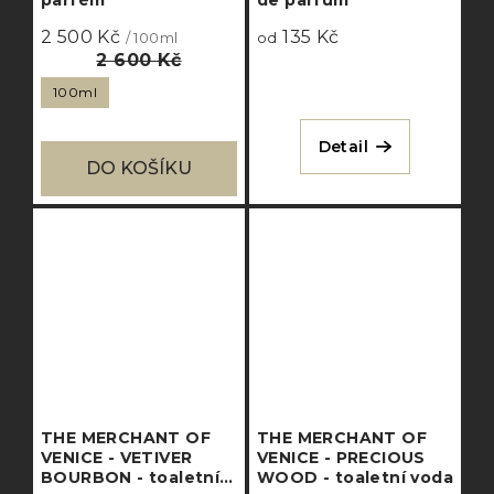
parfém
de parfum
2 500 Kč
135 Kč
/ 100ml
od
2 600 Kč
100ml
Detail
DO KOŠÍKU
THE MERCHANT OF
THE MERCHANT OF
VENICE - VETIVER
VENICE - PRECIOUS
BOURBON - toaletní
WOOD - toaletní voda