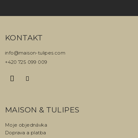
Z
á
KONTAKT
p
a
info
@
maison-tulipes.com
t
+420 725 099 009
í
MAISON & TULIPES
Moje objednávka
Doprava a platba