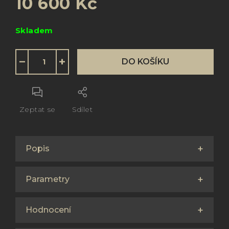
10 600 Kč
Měrná
Skladem
cena:
−
+
DO KOŠÍKU
Zeptat se
Sdílet
Popis
Parametry
Hodnocení