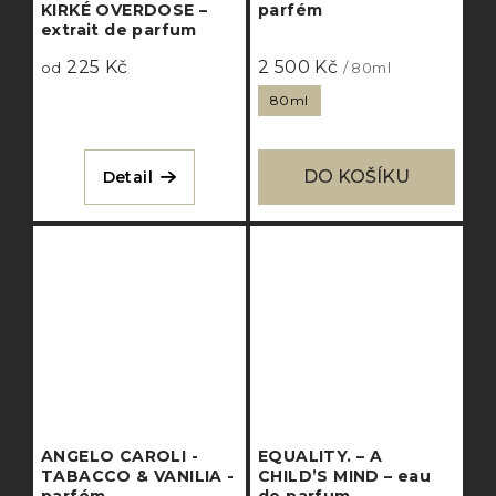
KIRKÉ OVERDOSE –
parfém
extrait de parfum
225 Kč
2 500 Kč
od
/ 80ml
80ml
DO KOŠÍKU
Detail
ANGELO CAROLI -
EQUALITY. – A
TABACCO & VANILIA -
CHILD’S MIND – eau