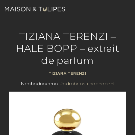
Přejít
na
obsah
Nákupn
Hledat
Přihlášení
TIZIANA TERENZI –
košík
HALE BOPP – extrait
de parfum
TIZIANA TERENZI
Průměrné
Neohodnoceno
Podrobnosti hodnocení
hodnocení
produktu
je
0,0
z
5
hvězdiček.