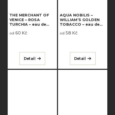
THE MERCHANT OF
AQUA NOBILIS –
VENICE – ROSA
WILLIAM’S GOLDEN
TURCHIA – eau de
TOBACCO – eau de
parfum
parfum intense
60 Kč
58 Kč
od
od
Detail
Detail