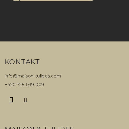
Z
á
KONTAKT
p
a
info
@
maison-tulipes.com
t
+420 725 099 009
í