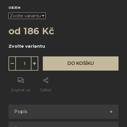
OBJEM
od
186 Kč
Měrná
Zvolte variantu
cena:
−
+
DO KOŠÍKU
Zeptat se
Sdílet
Popis