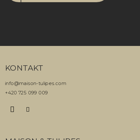
Z
á
KONTAKT
p
a
info
@
maison-tulipes.com
t
+420 725 099 009
í