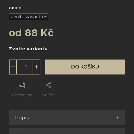
OBJEM
od
88 Kč
Měrná
Zvolte variantu
cena:
−
+
DO KOŠÍKU
Zeptat se
Sdílet
Popis