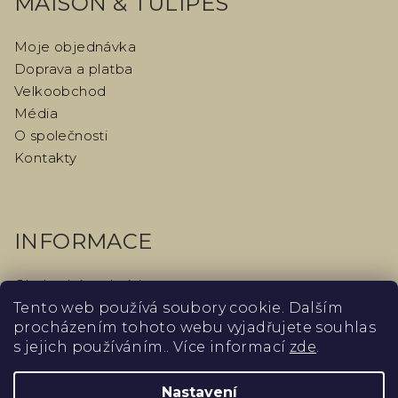
MAISON & TULIPES
Moje objednávka
Doprava a platba
Velkoobchod
Média
O společnosti
Kontakty
INFORMACE
Obchodní podmínky
Podmínky ochrany osobních údajů
Tento web používá soubory cookie. Dalším
procházením tohoto webu vyjadřujete souhlas
Odstoupení od kupní smlouvy
s jejich používáním.. Více informací
zde
.
Podmínky vrácení peněz
Slovník
Nastavení
Blog