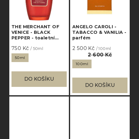
THE MERCHANT OF
ANGELO CAROLI -
VENICE - BLACK
TABACCO & VANILIA -
PEPPER - toaletní
parfém
voda
750 Kč
2 500 Kč
/ 50ml
/ 100ml
2 600 Kč
50ml
100ml
DO KOŠÍKU
DO KOŠÍKU