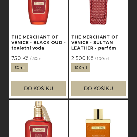
THE MERCHANT OF
THE MERCHANT OF
VENICE - BLACK OUD -
VENICE - SULTAN
toaletní voda
LEATHER - parfém
750 Kč
2 500 Kč
/ 50ml
/ 100ml
50ml
100ml
DO KOŠÍKU
DO KOŠÍKU