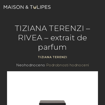
Přejít
na
obsah
Nákupn
Hledat
Přihlášení
TIZIANA TERENZI –
košík
RIVEA – extrait de
parfum
TIZIANA TERENZI
Průměrné
Neohodnoceno
Podrobnosti hodnocení
hodnocení
produktu
je
0,0
z
5
hvězdiček.